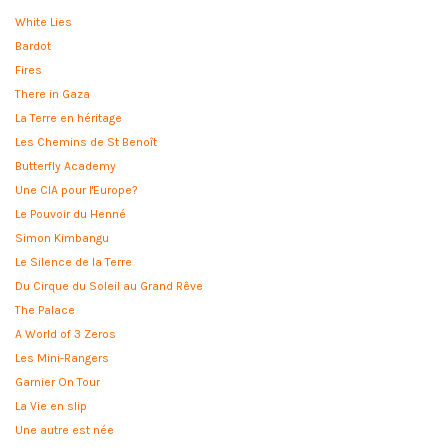
White Lies
Bardot
Fires
There in Gaza
La Terre en héritage
Les Chemins de St Benoît
Butterfly Academy
Une CIA pour l'Europe?
Le Pouvoir du Henné
Simon Kimbangu
Le Silence de la Terre
Du Cirque du Soleil au Grand Rêve
The Palace
A World of 3 Zeros
Les Mini-Rangers
Garnier On Tour
La Vie en slip
Une autre est née