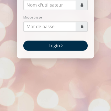
Mot de passe
Login
PHP took
0.021
seconds to execute.